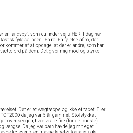
 en landsby”, som du finder vej til HER. I dag har
astisk følelse indeni. En ro. En følelse af ro, der
tror kommer af at opdage, at der er andre, som har
 sætte ord på dem. Det giver mig mod og styrke.
relset. Det er et vægtæppe og ikke et tapet. Eller
 STOF2000 da jeg var 6 år gammel. Stofstykket,
over sengen, hvor vi alle fire (for det meste)
e og længsel Da jeg var barn havde jeg mit eget
 havde køjeseng, en masse legetøj, kanariefugle …