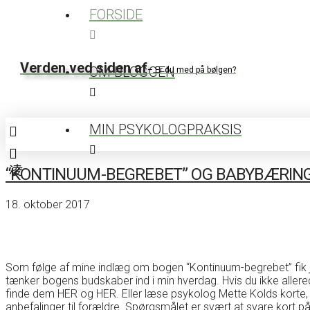
FORSIDE
Verden ved siden af
OM BLOGGEN
– Er du med på bølgen?
MIN PSYKOLOGPRAKSIS
“KONTINUUM-BEGREBET” OG BABYBÆRIN
18. oktober 2017
Som følge af mine indlæg om bogen “Kontinuum-begrebet” fik je
tænker bogens budskaber ind i min hverdag. Hvis du ikke allere
finde dem HER og HER. Eller læse psykolog Mette Kolds korte
anbefalinger til forældre. Spørgsmålet er svært at svare kort 