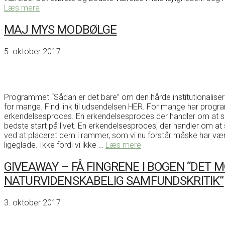
Læs mere
MAJ MYS MODBØLGE
5. oktober 2017
Programmet “Sådan er det bare” om den hårde institutionalise
for mange. Find link til udsendelsen HER. For mange har progr
erkendelsesproces. En erkendelsesproces der handler om at se, a
bedste start på livet. En erkendelsesproces, der handler om at se
ved at placeret dem i rammer, som vi nu forstår måske har været
ligeglade. Ikke fordi vi ikke …
Læs mere
GIVEAWAY – FÅ FINGRENE I BOGEN “DET
NATURVIDENSKABELIG SAMFUNDSKRITIK”
3. oktober 2017