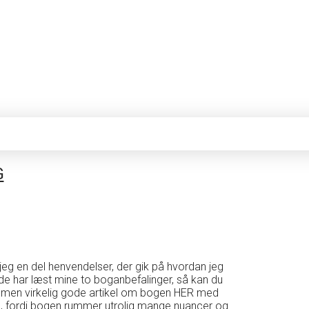
G
g en del henvendelser, der gik på hvordan jeg
de har læst mine to boganbefalinger, så kan du
, men virkelig gode artikel om bogen HER med
på, fordi bogen rummer utrolig mange nuancer og