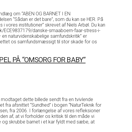
 mit indlæg om “ABEN OG BARNET I EN
lsen “Sådan er det bare”, som du kan se HER. På
 vores institutioner” skrevet af Niels Arbøl. Du kan
kronik/ECE9837179/danske-smaaboern-faar-stress-i-
 en naturvidenskabelige samfundskritik” er
drettet os samfundsmæssigt til stor skade for os
PEL PÅ “OMSORG FOR BABY”
 modtaget dette billede sendt fra en tvivlende
get fra afsnittet “Sundhed” i bogen “NaturTeknik for
en, fra 2006. I forlængelse af vores refleksioner
den af, at vi forholder os kritisk til den måde vi
 og skrubbe barnet i et kar fyldt med sæbe, at