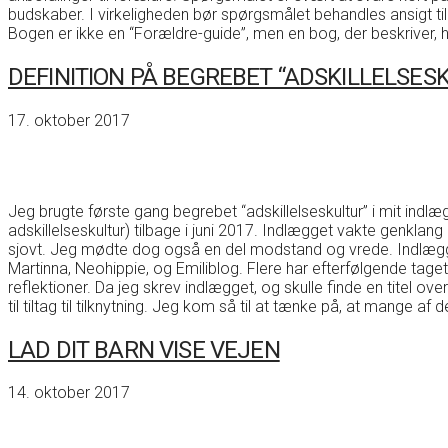
budskaber. I virkeligheden bør spørgsmålet behandles ansigt til
Bogen er ikke en “Forældre-guide”, men en bog, der beskriver
DEFINITION PÅ BEGREBET “ADSKILLELSES
17. oktober 2017
Jeg brugte første gang begrebet “adskillelseskultur” i mit indlæ
adskillelseskultur) tilbage i juni 2017. Indlægget vakte genk
sjovt. Jeg mødte dog også en del modstand og vrede. Indlægget
Martinna, Neohippie, og Emiliblog. Flere har efterfølgende tag
reflektioner. Da jeg skrev indlægget, og skulle finde en titel ov
til tiltag til tilknytning. Jeg kom så til at tænke på, at mange 
LAD DIT BARN VISE VEJEN
14. oktober 2017