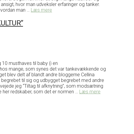
 ansigt, hvor man udveksler erfaringer og tanker.
, hvordan man …
Læs mere
KULTUR”
g 10 musthaves til baby (i en
lang hos mange, som synes det var tankevækkende og
 blev delt af blandt andre bloggerne Cellina
et begrebet til sig og udbygget begrebet med andre
ervejede jeg “Tiltag til afknytning”, som modsætning
af de her redskaber, som det er normen …
Læs mere