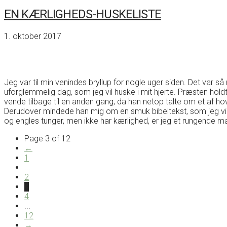
EN KÆRLIGHEDS-HUSKELISTE
1. oktober 2017
Jeg var til min venindes bryllup for nogle uger siden. Det var 
uforglemmelig dag, som jeg vil huske i mit hjerte. Præsten holdte
vende tilbage til en anden gang, da han netop talte om et af h
Derudover mindede han mig om en smuk bibeltekst, som jeg vil
og engles tunger, men ikke har kærlighed, er jeg et rungende 
Page 3 of 12
←
1
...
2
3
4
...
12
→