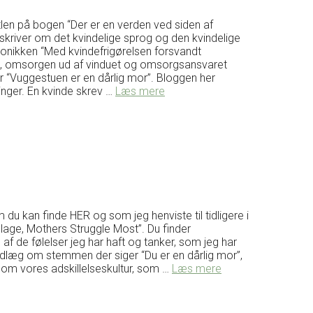
titlen på bogen “Der er en verden ved siden af
skriver om det kvindelige sprog og den kvindelige
kronikken “Med kvindefrigørelsen forsvandt
, omsorgen ud af vinduet og omsorgsansvaret
er “Vuggestuen er en dårlig mor”. Bloggen her
inger. En kvinde skrev …
Læs mere
u kan finde HER og som jeg henviste til tidligere i
illage, Mothers Struggle Most”. Du finder
af de følelser jeg har haft og tanker, som jeg har
ndlæg om stemmen der siger “Du er en dårlig mor”,
om vores adskillelseskultur, som …
Læs mere