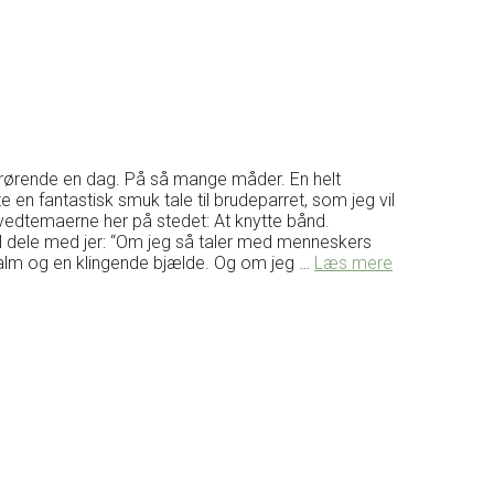
så rørende en dag. På så mange måder. En helt
 en fantastisk smuk tale til brudeparret, som jeg vil
ovedtemaerne her på stedet: At knytte bånd.
 dele med jer: “Om jeg så taler med menneskers
malm og en klingende bjælde. Og om jeg …
Læs mere