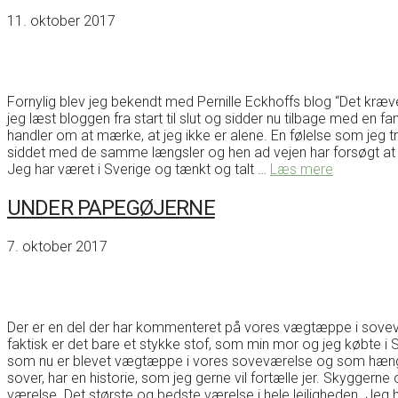
11. oktober 2017
Fornylig blev jeg bekendt med Pernille Eckhoffs blog “Det kræver
jeg læst bloggen fra start til slut og sidder nu tilbage med en fant
handler om at mærke, at jeg ikke er alene. En følelse som jeg 
siddet med de samme længsler og hen ad vejen har forsøgt at
Jeg har været i Sverige og tænkt og talt …
Læs mere
UNDER PAPEGØJERNE
7. oktober 2017
Der er en del der har kommenteret på vores vægtæppe i sovevæ
faktisk er det bare et stykke stof, som min mor og jeg købte i
som nu er blevet vægtæppe i vores soveværelse og som hænger 
sover, har en historie, som jeg gerne vil fortælle jer. Skyggern
værelse. Det største og bedste værelse i hele lejligheden. Jeg