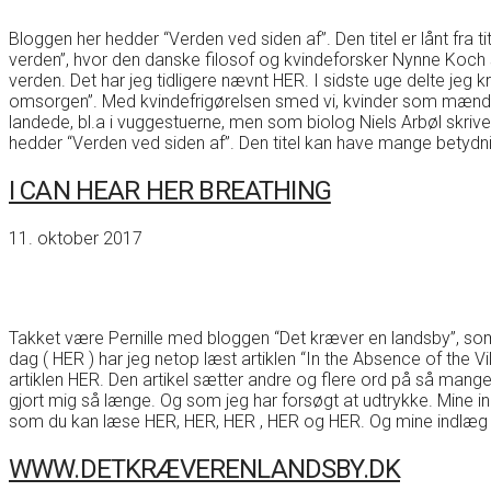
Bloggen her hedder “Verden ved siden af”. Den titel er lånt fra 
verden”, hvor den danske filosof og kvindeforsker Nynne Koch 
verden. Det har jeg tidligere nævnt HER. I sidste uge delte jeg 
omsorgen”. Med kvindefrigørelsen smed vi, kvinder som mænd
landede, bl.a i vuggestuerne, men som biolog Niels Arbøl skriv
hedder “Verden ved siden af”. Den titel kan have mange betydn
I CAN HEAR HER BREATHING
11. oktober 2017
Takket være Pernille med bloggen “Det kræver en landsby”, som d
dag ( HER ) har jeg netop læst artiklen “In the Absence of the V
artiklen HER. Den artikel sætter andre og flere ord på så mange 
gjort mig så længe. Og som jeg har forsøgt at udtrykke. Mine i
som du kan læse HER, HER, HER , HER og HER. Og mine indlæg 
WWW.DETKRÆVERENLANDSBY.DK