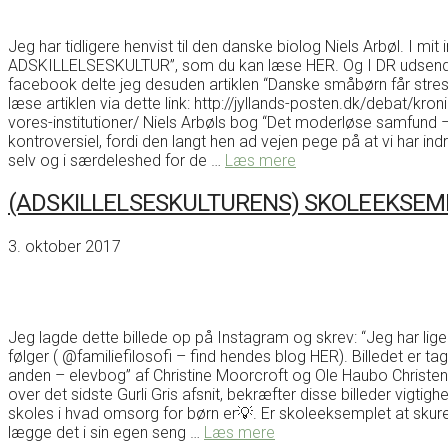
Jeg har tidligere henvist til den danske biolog Niels Arbøl. I
ADSKILLELSESKULTUR”, som du kan læse HER. Og I DR udsende
facebook delte jeg desuden artiklen “Danske småbørn får stress i
læse artiklen via dette link: http://jyllands-posten.dk/debat/
vores-institutioner/ Niels Arbøls bog “Det moderløse samfund –
kontroversiel, fordi den langt hen ad vejen pege på at vi har in
selv og i særdeleshed for de …
Læs mere
(ADSKILLELSESKULTURENS) SKOLEEKSEM
3. oktober 2017
Jeg lagde dette billede op på Instagram og skrev: “Jeg har lige
følger ( @familiefilosofi – find hendes blog HER). Billedet er ta
anden – elevbog” af Christine Moorcroft og Ole Haubo Christens
over det sidste Gurli Gris afsnit, bekræfter disse billeder vigtighe
skoles i hvad omsorg for børn er💡. Er skoleeksemplet at skure
lægge det i sin egen seng …
Læs mere