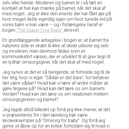
selv eller hende. Moderen og barnet er i så tæt en
kontakt at hun kan mærke på barnet, når det skal af
med noget. Jeg er ikke den eneste der har fået øje på
hvor meget dette egentlig siger om hvor tunede ind på
vores børn vi kan være – og i forlængelse heraf er
bogen
“The Diaper Free Baby”
skrevet.
En grundlæggende antagelse i bogen er, at barnet fra
naturens side er skabt til ikke at skide udover sig selv
og moderen, men derimod fødes som et
kommunikativt væsen, der er udviklet til at give tegn til
en lydhør omsorgsgiver, når det skal af med noget.
Jeg synes at det er så berigende, at forholde sig til de
her ting, hvor vi siger “Sådan er det bare”, for behøver
det være sådan? Hvad kan vi lære af andre måder at
gøre tingene på? Hvad kan det lære os om barnets
Verden? Hvad kan det lære os om relationen mellem
omsorgsgiveren og barnet?
Jeg lagde altså billedet op fordi jeg ikke mener, at det
vi præsenteres for i den lærebog bør være
skoleeksempler på “Omsorg for baby”. Og fordi jeg
gerne vil åbne op for en kritisk forholden-sig til hvad vi