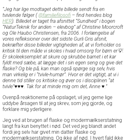
“Jeg har lige modtaget dette billede sendt fra en
tvivlende følger (
@familiefilosofi
– find hendes blog
HER
). Billedet er taget fra afsnittet “Sundhed” i bogen
“NaturTeknik for anden – elevbog” af Christine Moorcroft
og Ole Haubo Christensen, fra 2006. I forlængelse af
vores refleksioner over det sidste Gurli Gris afsnit,
bekræfter disse billeder vigtigheden af, at vi forholder os
kritisk til den måde vi skoles i hvad omsorg for børn er💡.
Er skoleeksemplet at skure og skrubbe barnet i et kar
fyldt med sæbe, at lægge det i sin egen seng og give det
flaske? Og ble på, kan man også spørge sig selv, hvis
man virkelig er i “tvivle-humør”. Hvor er det vigtigt, at vi i
denne tid stiller os kritiske og øver os i disciplinen “at
tvivle”♥️♥️♥️. Tak for at minde mig om det, Anne ♥️.”
Ovenpå reaktionerne på opslaget, vil jeg gerne lige
uddybe årsagen til at jeg skrev, som jeg gjorde, og
forklare mig yderligere.
Jeg ved at brugen af flaske og modermælkserstatning
langt fra kun benyttet i nød. Det ved jeg blandt andet
fordi jeg selv har givet min datter flaske og
modermælkserstatning. Og ikke af nød. I hvert fald ikke