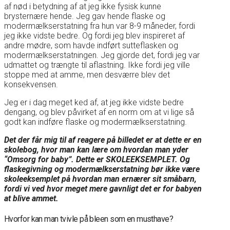
af nød i betydning af at jeg ikke fysisk kunne
brysternære hende. Jeg gav hende flaske og
modermælkserstatning fra hun var 8-9 måneder, fordi
jeg ikke vidste bedre. Og fordi jeg blev inspireret af
andre mødre, som havde indført sutteflasken og
modermælkserstatningen. Jeg gjorde det, fordi jeg var
udmattet og trængte til aflastning. Ikke fordi jeg ville
stoppe med at amme, men desværre blev det
konsekvensen.
Jeg er i dag meget ked af, at jeg ikke vidste bedre
dengang, og blev påvirket af en norm om at vi lige så
godt kan indføre flaske og modermælkserstatning.
Det der får mig til af reagere på billedet er at dette er en
skolebog, hvor man kan lære om hvordan man yder
“Omsorg for baby”. Dette er SKOLEEKSEMPLET. Og
flaskegivning og modermælkserstatning bør ikke være
skoleeksemplet på hvordan man ernærer sit småbarn,
fordi vi ved hvor meget mere gavnligt det er for babyen
at blive ammet.
Hvorfor kan man tvivle på bleen som en musthave?