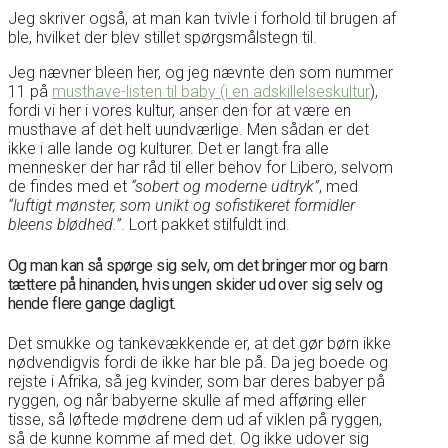
Jeg skriver også, at man kan tvivle i forhold til brugen af
ble, hvilket der blev stillet spørgsmålstegn til.
Jeg nævner bleen her, og jeg nævnte den som nummer
11 på
musthave-listen til baby (i en adskillelseskultur
),
fordi vi her i vores kultur, anser den for at være en
musthave af det helt uundværlige. Men sådan er det
ikke i alle lande og kulturer. Det er langt fra alle
mennesker der har råd til eller behov for Libero, selvom
de findes med et
“sobert og moderne udtryk”
, med
“luftigt mønster, som unikt og sofistikeret formidler
bleens blødhed.”
. Lort pakket stilfuldt ind.
Og man kan så spørge sig selv, om det bringer mor og barn
tættere på hinanden, hvis ungen skider ud over sig selv og
hende flere gange dagligt.
Det smukke og tankevækkende er, at det gør børn ikke
nødvendigvis fordi de ikke har ble på. Da jeg boede og
rejste i Afrika, så jeg kvinder, som bar deres babyer på
ryggen, og når babyerne skulle af med afføring eller
tisse, så løftede mødrene dem ud af viklen på ryggen,
så de kunne komme af med det. Og ikke udover sig