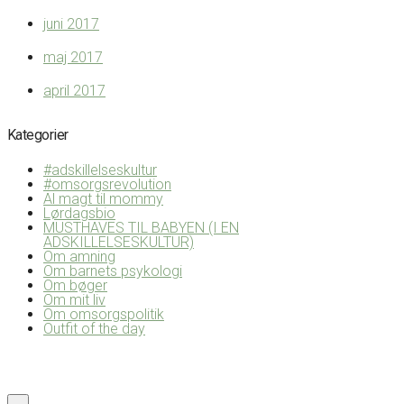
juni 2017
maj 2017
april 2017
Kategorier
#adskillelseskultur
#omsorgsrevolution
Al magt til mommy
Lørdagsbio
MUSTHAVES TIL BABYEN (I EN
ADSKILLELSESKULTUR)
Om amning
Om barnets psykologi
Om bøger
Om mit liv
Om omsorgspolitik
Outfit of the day