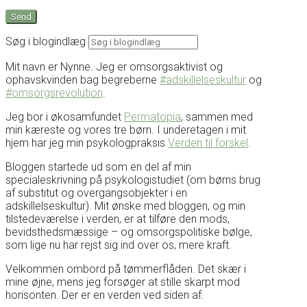
Søg i blogindlæg
Mit navn er Nynne. Jeg er omsorgsaktivist og
ophavskvinden bag begreberne
#adskillelseskultur
og
#omsorgsrevolution
.
Jeg bor i økosamfundet
Permatopia
, sammen med
min kæreste og vores tre børn. I underetagen i mit
hjem har jeg min psykologpraksis
Verden til forskel
.
Bloggen startede ud som en del af min
specialeskrivning på psykologistudiet (om børns brug
af substitut og overgangsobjekter i en
adskillelseskultur). Mit ønske med bloggen, og min
tilstedeværelse i verden, er at tilføre den mods,
bevidsthedsmæssige – og omsorgspolitiske bølge,
som lige nu har rejst sig ind over os, mere kraft.
Velkommen ombord på tømmerflåden. Det skær i
mine øjne, mens jeg forsøger at stille skarpt mod
horisonten. Der er en verden ved siden af.