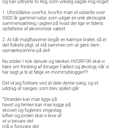
og han udtrykte to ting, som virkelig sagde mig noget:
1. Uforståelse overfor, hvorfor man vil udslette over
5000 år gammel natur, som udgør en unik økologisk
sammensætning, i jagten på hvad der lige er tidens
opfattelse af økonomisk vækst.
2. At når magthaverne begår en kæmpe brøler, så er
det folkets pligt, at stå sammen om at gøre dem
opmærksomme på det!
Nu sidder I nok derude og tænker, HVORFOR skal vi
høre om fredning af Amager Fælled og økologi, når vi
har sagt ja til at følge en mommyblogger!?!
Det vil jeg forklare ved at dele denne sang, og et
uddrag af sangen, som blev spillet igår:
“Stranden kan man ligge på
havet og himlen kan man kigge på
skoven og fuglenes vingeslag
luften og jorden skal vi leve af
vil vi bevare det
må vi forsvare det