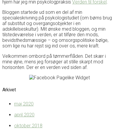
hjem har jeg min psykologpraksis
Verden til forskel
.
Bloggen startede ud som en del af min
specialeskrivning på psykologistudiet (om børns brug
af substitut og overgangsobjekter i en
adskillelseskultur). Mit ønske med bloggen, og min
tilstedeværelse i verden, er at tilføre den mods,
bevidsthedsmæssige – og omsorgspolitiske bølge,
som lige nu har rejst sig ind over os, mere kraft.
Velkommen ombord på tømmerflåden. Det skær i
mine øjne, mens jeg forsøger at stille skarpt mod
horisonten. Der er en verden ved siden af.
Arkivet
maj 2020
april 2020
oktober 2018