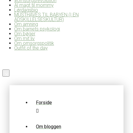
#omsorgsrevolution
Al magt til mommy
Lørdagsbio
MUSTHAVES TIL BABYEN (I EN
ADSKILLELSESKULTUR)
Om amning
Om barnets psykologi
Om bøger
Om mit liv
Om omsorgspolitik
Outfit of the day
×
Forside
Om bloggen