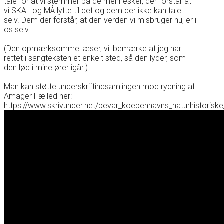
tale for at vi stemmer på de mennesker, der forstår at
vi SKAL og MÅ lytte til det og dem der ikke kan tale
selv. Dem der forstår, at den verden vi misbruger nu, er i
os selv.
(Den opmærksomme læser, vil bemærke at jeg har
rettet i sangteksten et enkelt sted, så den lyder, som
den lød i mine ører igår.)
Man kan støtte underskriftindsamlingen mod rydning af
Amager Fælled her:
https://www.skrivunder.net/bevar_koebenhavns_naturhistoriske