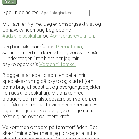
Søg i blogindlæg
Mit navn er Nynne. Jeg er omsorgsaktivist og
ophavskvinden bag begreberne
#adskillelseskultur
og
#omsorgsrevolution
.
Jeg bor i økosamfundet
Permatopia
,
sammen med min kæreste og vores tre børn.
I underetagen i mit hjem har jeg min
psykologpraksis
Verden til forskel
.
Bloggen startede ud som en del af min
specialeskrivning på psykologistudiet (om
børns brug af substitut og overgangsobjekter
i en adskillelseskultur). Mit ønske med
bloggen, og min tilstedeværelse i verden, er
at tilføre den mods, bevidsthedsmæssige –
og omsorgspolitiske bølge, som lige nu har
rejst sig ind over os, mere kraft.
Velkommen ombord på tømmerflåden. Det
skær i mine øjne, mens jeg forsøger at stille