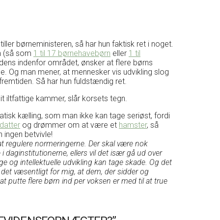
ller børneministeren, så har hun faktisk ret i noget.
rn (så som
1 til 17 børnehavebørn
eller
1 til
idens indenfor området, ønsker at flere børns
de. Og man mener, at mennesker vis udvikling slog
i fremtiden. Så har hun fuldstændig ret.
it iltfattige kammer, slår korsets tegn.
tisk kælling, som man ikke kan tage seriøst, fordi
 datter
og drømmer om at være et
hamster
, så
ingen betvivle!
d at regulere normeringerne. Der skal være nok
 daginstitutionerne, ellers vil det især gå ud over
 og intellektuelle udvikling kan tage skade. Og det
r det væsentligt for mig, at dem, der sidder og
t putte flere børn ind per voksen er med til at true