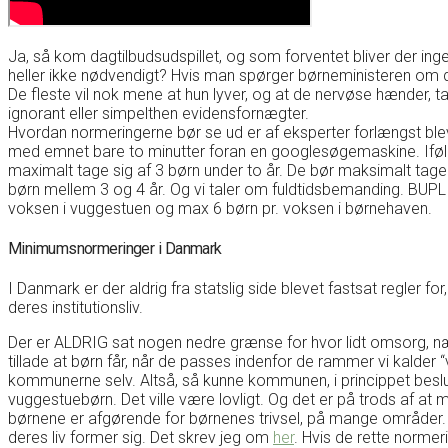
Ja, så kom dagtilbudsudspillet, og som forventet bliver der 
heller ikke nødvendigt? Hvis man spørger børneministeren om de
De fleste vil nok mene at hun lyver, og at de nervøse hænder, 
ignorant eller simpelthen evidensfornægter.
Hvordan normeringerne bør se ud er af eksperter forlængst blev
med emnet bare to minutter foran en googlesøgemaskine. Iføl
maximalt tage sig af 3 børn under to år. De bør maksimalt tage
børn mellem 3 og 4 år. Og vi taler om fuldtidsbemanding. BUPL
voksen i vuggestuen og max 6 børn pr. voksen i børnehaven.
Minimumsnormeringer i Danmark
I Danmark er der aldrig fra statslig side blevet fastsat regler for,
deres institutionsliv.
Der er ALDRIG sat nogen nedre grænse for hvor lidt omsorg, 
tillade at børn får, når de passes indenfor de rammer vi kalde
kommunerne selv. Altså, så kunne kommunen, i princippet beslutt
vuggestuebørn. Det ville være lovligt. Og det er på trods af at 
børnene er afgørende for børnenes trivsel, på mange områder. O
deres liv former sig. Det skrev jeg om
her
. Hvis de rette norme