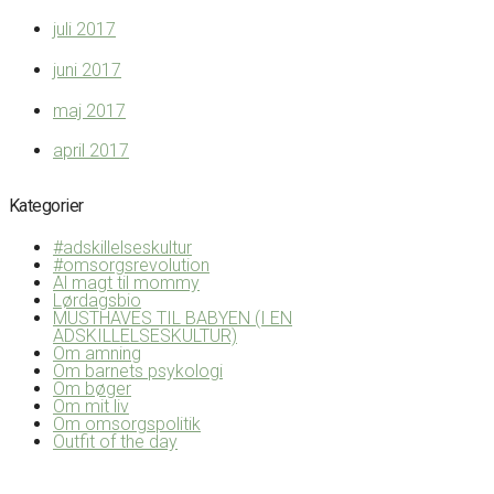
juli 2017
juni 2017
maj 2017
april 2017
Kategorier
#adskillelseskultur
#omsorgsrevolution
Al magt til mommy
Lørdagsbio
MUSTHAVES TIL BABYEN (I EN
ADSKILLELSESKULTUR)
Om amning
Om barnets psykologi
Om bøger
Om mit liv
Om omsorgspolitik
Outfit of the day