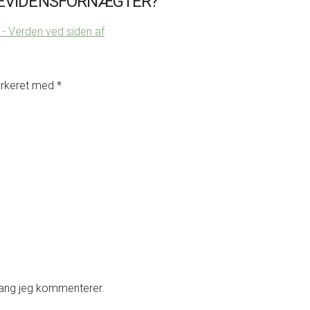
 EVIDENSFORNÆGTER?”
Verden ved siden af
arkeret med
*
gang jeg kommenterer.