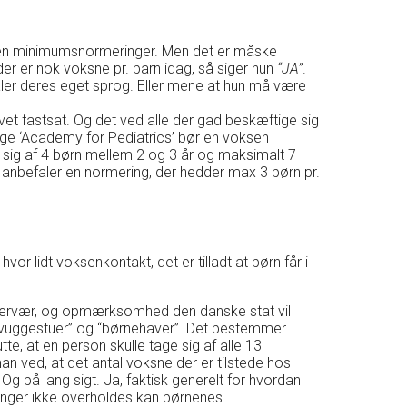
ingen minimumsnormeringer. Men det er måske
r er nok voksne pr. barn idag, så siger hun
“JA”
.
taler deres eget sprog. Eller mene at hun må være
et fastsat. Og det ved alle der gad beskæftige sig
ge ‘Academy for Pediatrics’ bør en voksen
 sig af 4 børn mellem 2 og 3 år og maksimalt 7
 anbefaler en normering, der hedder max 3 børn pr.
 hvor lidt voksenkontakt, det er tilladt at børn får i
nærvær, og opmærksomhed den danske stat vil
r “vuggestuer” og “børnehaver”. Det bestemmer
e, at en person skulle tage sig af alle 13
man ved, at det antal voksne der er tilstede hos
g på lang sigt. Ja, faktisk generelt for hvordan
ringer ikke overholdes kan børnenes