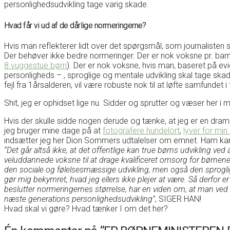
personlighedsudvikling tage varig skade.
Hvad får vi ud af de dårlige normeringerne?
Hvis man reflekterer lidt over det spørgsmål, som journalisten sti
Der behøver ikke bedre normeringer. Der er nok voksne pr. ba
8 vuggestue børn
). Der er nok voksne, hvis man, baseret på ev
personligheds – , sproglige og mentale udvikling skal tage ska
fejl fra 1årsalderen, vil være robuste nok til at løfte samfundet 
Shit, jeg er ophidset lige nu. Sidder og sprutter og væser her i m
Hvis der skulle sidde nogen derude og tænke, at jeg er en drama
jeg bruger mine dage på at
fotografere hundelort
,
lyver for min
indsætter jeg her Dion Sommers udtalelser om emnet. Ham kan 
“Det går altså ikke, at det offentlige kan true børns udvikling ve
veluddannede voksne til at drage kvalificeret omsorg for børnene i
den sociale og følelsesmæssige udvikling, men også den sproglige
gør mig bekymret, hvad jeg ellers ikke plejer at være. Så derfor e
beslutter normeringernes størrelse, har en viden om, at man ved a
næste generations personlighedsudvikling”
, SIGER HAN!
Hvad skal vi gøre? Hvad tænker I om det her?