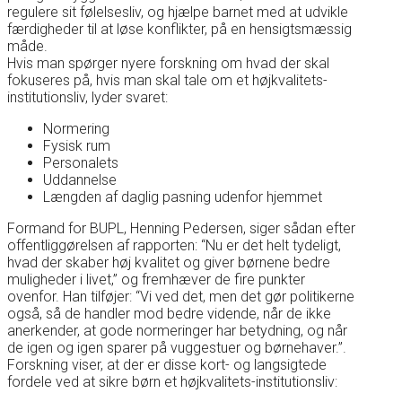
regulere sit følelsesliv, og hjælpe barnet med at udvikle
færdigheder til at løse konflikter, på en hensigtsmæssig
måde.
Hvis man spørger nyere forskning om hvad der skal
fokuseres på, hvis man skal tale om et højkvalitets-
institutionsliv, lyder svaret:
Normering
Fysisk rum
Personalets
Uddannelse
Længden af daglig pasning udenfor hjemmet
Formand for BUPL, Henning Pedersen, siger sådan efter
offentliggørelsen af rapporten: “Nu er det helt tydeligt,
hvad der skaber høj kvalitet og giver børnene bedre
muligheder i livet,” og fremhæver de fire punkter
ovenfor. Han tilføjer: “Vi ved det, men det gør politikerne
også, så de handler mod bedre vidende, når de ikke
anerkender, at gode normeringer har betydning, og når
de igen og igen sparer på vuggestuer og børnehaver.”.
Forskning viser, at der er disse kort- og langsigtede
fordele ved at sikre børn et højkvalitets-institutionsliv: