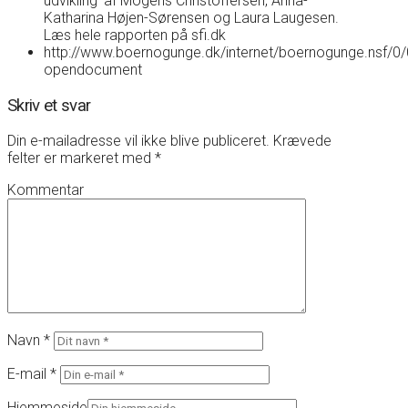
udvikling’ af Mogens Christoffersen, Anna-
Katharina Højen-Sørensen og Laura Laugesen.
Læs hele rapporten på sfi.dk
http://www.boernogunge.dk/internet/boernogunge.ns
opendocument
Skriv et svar
Din e-mailadresse vil ikke blive publiceret.
Krævede
felter er markeret med
*
Kommentar
Navn
*
E-mail
*
Hjemmeside