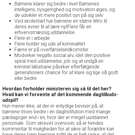
Børnene klarer sig bedre i livet Børnenes
intelligens, nysgerrighed og motivation øges, og
de udvikler et mere positivt syn på sig selv
Ved skolestart har børnene en større tiltro til
deres evner til at lære nytFlere får en
erhvervsmæssig uddannelse
Flere er i arbejde
Flere holder sig ude af kriminalitet
Færre er på overførselsindkomster
Modvirker negativ social arv, idet den positive
spiral med uddannelse, job og at undgå en
kriminel løbebane påvirker efterfølgende
generationers chance for at klare sig lige så godt
eller bedre
Hvordan forholder ministeren sig så til det her?
Hvad kan vi forvente af det kommende dagtilbuds-
udspil?
Hun mener ikke, at der er entydige beviser på, at
børnene trives bedre i en daginstitution med mange
pædagoger end i en, hvor der er meget uuddannet
personale. Som skrevet ovenover, så er hendes
kommentar til muligheden for at sikre at forældre kan
have deres børn hjemme indtil de er helt raske, at det