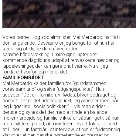
Vores børne – og socialminister, Mai Mercardo, har fat i
den lange ende. Desværre er jeg bange for at hun har
tænkt sig at klippe den af ved roden i
samme håndsrækning. I mine øjne lugter det
kommende dagtilbuds-udspil af renvaskede hænder og
lappeløsninger, der kan gøre ondt værre. Nu vil jeg
forklare, hvorfor jeg mener det.
FAMILIEOMRÅDET
Mai Mercardo kalder familien for “grundstammen i
vores samfund” og selve “udgangspunktet”. Hun
uddyber: “Det er i familien, vi fødes, bliver opdraget og
dannet. Det er det udgangspunkt, jeg arbejder med, når
jeg kigger ind i socialpolitikken.”. Hvis man sidder
derude og synes det der med at finde en balance
mellem arbejde og familieliv ikke er sådan ligetil, så kan
man trøste sig med, at ministeren i hvert fald godt ved
at I lider. Hun fastslår i et interview, at hun er fuldstændig
klar over at den danske børnefamilie er presset og