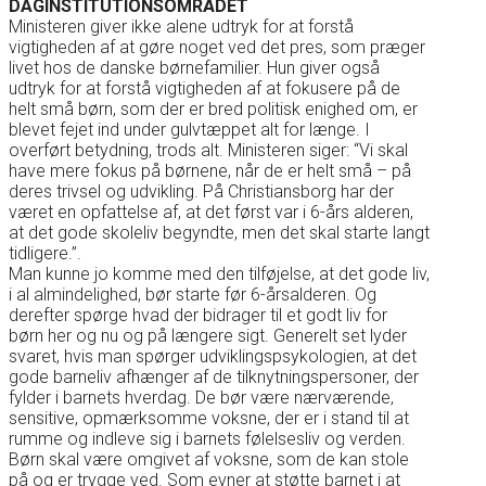
DAGINSTITUTIONSOMRÅDET
Ministeren giver ikke alene udtryk for at forstå
vigtigheden af at gøre noget ved det pres, som præger
livet hos de danske børnefamilier. Hun giver også
udtryk for at forstå vigtigheden af at fokusere på de
helt små børn, som der er bred politisk enighed om, er
blevet fejet ind under gulvtæppet alt for længe. I
overført betydning, trods alt. Ministeren siger: “Vi skal
have mere fokus på børnene, når de er helt små – på
deres trivsel og udvikling. På Christiansborg har der
været en opfattelse af, at det først var i 6-års alderen,
at det gode skoleliv begyndte, men det skal starte langt
tidligere.”.
Man kunne jo komme med den tilføjelse, at det gode liv,
i al almindelighed, bør starte før 6-årsalderen. Og
derefter spørge hvad der bidrager til et godt liv for
børn her og nu og på længere sigt. Generelt set lyder
svaret, hvis man spørger udviklingspsykologien, at det
gode barneliv afhænger af de tilknytningspersoner, der
fylder i barnets hverdag. De bør være nærværende,
sensitive, opmærksomme voksne, der er i stand til at
rumme og indleve sig i barnets følelsesliv og verden.
Børn skal være omgivet af voksne, som de kan stole
på og er trygge ved. Som evner at støtte barnet i at