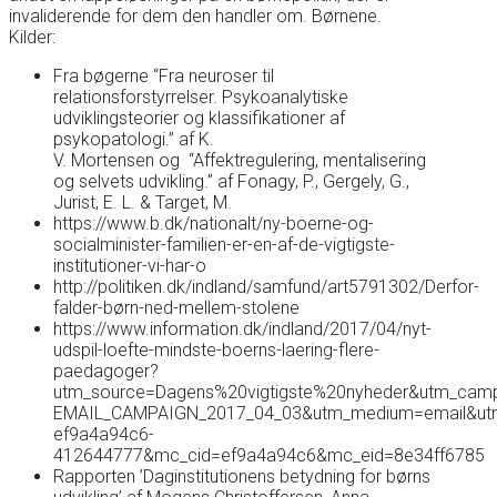
invaliderende for dem den handler om. Børnene.
Kilder:
Fra bøgerne “Fra neuroser til
relationsforstyrrelser. Psykoanalytiske
udviklingsteorier og klassifikationer af
psykopatologi.” af K.
V. Mortensen og “Affektregulering, mentalisering
og selvets udvikling.” af Fonagy, P., Gergely, G.,
Jurist, E. L. & Target, M.
https://www.b.dk/nationalt/ny-boerne-og-
socialminister-familien-er-en-af-de-vigtigste-
institutioner-vi-har-o
http://politiken.dk/indland/samfund/art5791302/Derfor-
falder-børn-ned-mellem-stolene
https://www.information.dk/indland/2017/04/nyt-
udspil-loefte-mindste-boerns-laering-flere-
paedagoger?
utm_source=Dagens%20vigtigste%20nyheder&utm_cam
EMAIL_CAMPAIGN_2017_04_03&utm_medium=email&utm
ef9a4a94c6-
412644777&mc_cid=ef9a4a94c6&mc_eid=8e34ff6785
Rapporten ’Daginstitutionens betydning for børns