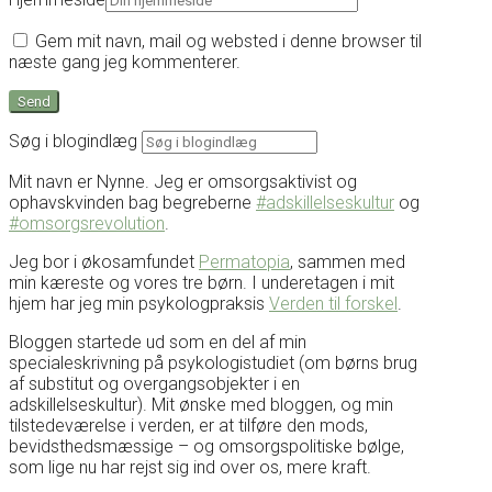
Gem mit navn, mail og websted i denne browser til
næste gang jeg kommenterer.
Søg i blogindlæg
Mit navn er Nynne. Jeg er omsorgsaktivist og
ophavskvinden bag begreberne
#adskillelseskultur
og
#omsorgsrevolution
.
Jeg bor i økosamfundet
Permatopia
, sammen med
min kæreste og vores tre børn. I underetagen i mit
hjem har jeg min psykologpraksis
Verden til forskel
.
Bloggen startede ud som en del af min
specialeskrivning på psykologistudiet (om børns brug
af substitut og overgangsobjekter i en
adskillelseskultur). Mit ønske med bloggen, og min
tilstedeværelse i verden, er at tilføre den mods,
bevidsthedsmæssige – og omsorgspolitiske bølge,
som lige nu har rejst sig ind over os, mere kraft.