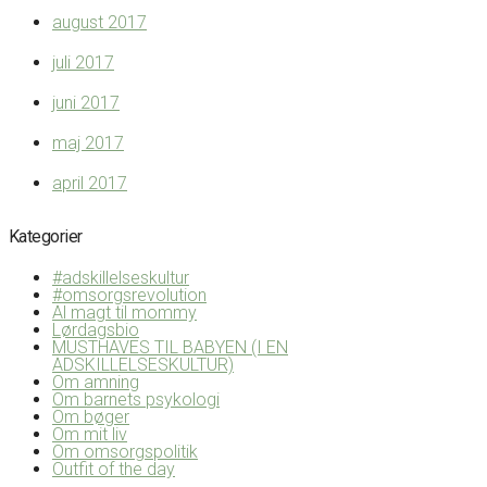
august 2017
juli 2017
juni 2017
maj 2017
april 2017
Kategorier
#adskillelseskultur
#omsorgsrevolution
Al magt til mommy
Lørdagsbio
MUSTHAVES TIL BABYEN (I EN
ADSKILLELSESKULTUR)
Om amning
Om barnets psykologi
Om bøger
Om mit liv
Om omsorgspolitik
Outfit of the day