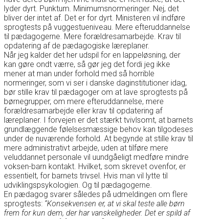
lyder dyrt. Punktum. Minimumsnormeringer. Nej, det
bliver der intet af. Det er for dyrt. Ministeren vil indføre
sprogtests på vuggestueniveau. Mere efteruddannelse
til pædagogerne. Mere forældresamarbejde. Krav til
opdatering af de pædagogiske læreplaner.
Når jeg kalder det her udspil for en lappeløsning, der
kan gøre ondt værre, så gør jeg det fordi jeg ikke
mener at man under forhold med så horrible
normeringer, som vi ser i danske daginstitutioner idag,
bør stille krav til pædagoger om at lave sprogtests på
børnegrupper, om mere efteruddannelse, mere
forældresamarbejde eller krav til opdatering af
læreplaner. I forvejen er det stærkt tvivlsomt, at barnets
grundlæggende følelsesmæssige behov kan tilgodeses
under de nuværende forhold. At begynde at stille krav til
mere administrativt arbejde, uden at tilføre mere
veluddannet personale vil uundgåeligt medføre mindre
voksen-barn kontakt. Hvilket, som skrevet ovenfor, er
essentielt, for barnets trivsel. Hvis man vil lytte til
udviklingspsykologien. Og til pædagogerne.
En pædagog svarer således på udmeldingen om flere
sprogtests:
“Konsekvensen er, at vi skal teste alle børn
frem for kun dem, der har vanskeligheder. Det er spild af