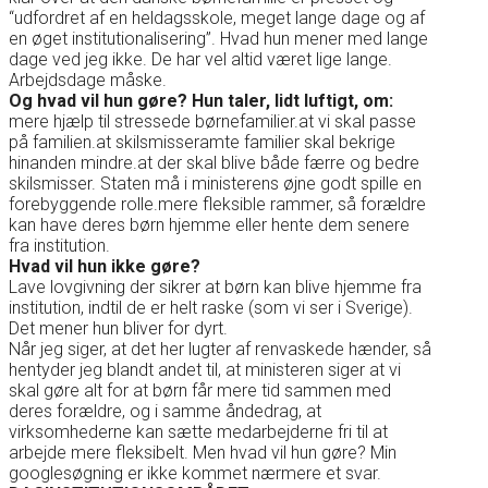
“udfordret af en heldagsskole, meget lange dage og af
en øget institutionalisering”. Hvad hun mener med lange
dage ved jeg ikke. De har vel altid været lige lange.
Arbejdsdage måske.
Og hvad vil hun gøre? Hun taler, lidt luftigt, om:
mere hjælp til stressede børnefamilier.at vi skal passe
på familien.at skilsmisseramte familier skal bekrige
hinanden mindre.at der skal blive både færre og bedre
skilsmisser. Staten må i ministerens øjne godt spille en
forebyggende rolle.mere fleksible rammer, så forældre
kan have deres børn hjemme eller hente dem senere
fra institution.
Hvad vil hun ikke gøre?
Lave lovgivning der sikrer at børn kan blive hjemme fra
institution, indtil de er helt raske (som vi ser i Sverige).
Det mener hun bliver for dyrt.
Når jeg siger, at det her lugter af renvaskede hænder, så
hentyder jeg blandt andet til, at ministeren siger at vi
skal gøre alt for at børn får mere tid sammen med
deres forældre, og i samme åndedrag, at
virksomhederne kan sætte medarbejderne fri til at
arbejde mere fleksibelt. Men hvad vil hun gøre? Min
googlesøgning er ikke kommet nærmere et svar.