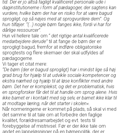
tid. Der er jo altså fagligt kvalificeret personale ude i
daginstitutionerne i form af pædagoger, der sagtens kan
vurdere, hvilke børn der har en risiko for at være bagud
sprogligt, og så nøjes med at sprogvurdere dem”. Og
hun tilføjer: “(…) nogle børn fanges ikke, fordi vi har for
dårlige ressourcer”.
Hun vil hellere tale om “
det rigtige antal kvalificerede
medarbejdere derude”
til at fange de børn der er
sprogligt bagud, fremfor at indføre obligatoriske
sprogtests og flere skemaer der skal udfyldes af
pædagogerne.
Vi tager et citat mere:
“De børn (der er bagud sprogligt) har i mindst lige så høj
grad brug for hjælp til at udvikle sociale kompetencer og
ekstra nærhed og hjælp til at løse konflikter med andre
børn. Det her er komplekst, og det er problematisk, hvis
en sprogforsker får det til at handle om sprog alene. Hvis
ikke barnet er i kontakt med sig selv, er barnet ikke klar til
at modtage læring, når det starter i skolen«.
Når normeringerne er kommet på plads, så skal vi med
det samme til at tale om at forbedre den faglige
kvalitet, forældresamarbejdet og evt. tests til
forebyggelse af mistrivsel. Før er der ikke tale om
andet en lappeløsninger på en børnepolitik, der er